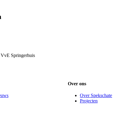
n
w VvE Springerhuis
Over ons
ieuws
Over Spekschate
Projecten