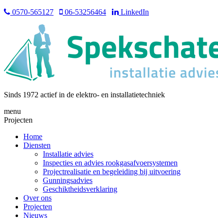
0570-565127
06-53256464
LinkedIn
Sinds 1972 actief in de elektro- en installatietechniek
menu
Projecten
Home
Diensten
Installatie advies
Inspecties en advies rookgasafvoersystemen
Projectrealisatie en begeleiding bij uitvoering
Gunningsadvies
Geschiktheidsverklaring
Over ons
Projecten
Nieuws