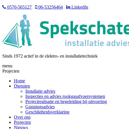
0570-565127
06-53256464
LinkedIn
Sinds 1972 actief in de elektro- en installatietechniek
menu
Projecten
Home
Diensten
Installatie advies
Inspecties en advies rookgasafvoersystemen
Projectrealisatie en begeleiding bij uitvoering
Gunningsadvies
Geschiktheidsverklaring
Over ons
Projecten
Nieuws