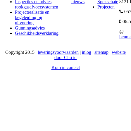
Inspecties en advies
nieuws
Spekschate
8121 
rookgasafvoersystemen
Projecten
057
Projectrealisatie en
begeleiding bij
06-5
uitvoering
Gunningsadvies
@
Geschikheidsverklaring
benni
Copyright 2015 |
leveringsvoorwaarden
|
inlog
|
sitemap
|
website
door Cliq id
Kom in contact