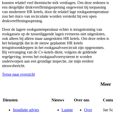
kunnen relatief veel thermische trek verdragen. Om deze redenen is
een dergelijke drukvereffeningsopening ongewenst bij toepassing
van modernere HR ketels, door de relatief lage rookgastemperatuur
zou het risico van recirculatie worden versterkt bij een open
drukvereffeningsopening.
Door de lagere rookgastemperatuur echter is terugstroming van
rookgassen op de tussenliggende lagen eveneens niet uitgesloten,
ook alleen bij alleen maar aangesloten HR ketels. Om deze reden is
het belangrijk dat in de nieuw geplaatste HR ketels
terugstroomkleppen in het rookgasafvoercircuit zijn opgenomen.
Bij vervanging van de Cv-ketels dient, volgens de geldende
regelgeving, tevens het rookgasafvoersysteem te worden
onderworpen aan een grondige inspectie, zie mijn eerdere
nieuwsbericht.
Terug naar overzicht
Meer
Diensten
Nieuws
Over ons
Conta
Installatie advies
Laatste
Over
Jan S