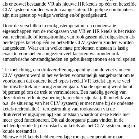
als er zowel bestaande VR als nieuwe HR ketels op één en hetzelfde
CLV systeem zouden worden aangesloten. Dergelijke combinaties
zijn niet getest op veilige werking en/of goedgekeurd.
Door de verschillen in rookgastemperatuur en condensatie
eigenschappen van de rookgassen van VR en HR ketels is het risico
van recirculatie of terugstroming van rookgassen niet uitgesloten als
beide types ketel op één en hetzelfde CLV systeem zouden worden
aangesloten. Waar en in welke mate problemen ontstaan is lastig
exact te voorspellen aangezien veel factoren waaronder ook
atmosferische omstandigheden en gebruikerspatronen een rol spelen.
Ter toelichting, een drukvereffeningsopening aan de voet van een
CLV systeem werd in het verleden voornamelijk aangebracht om te
voorkomen dat oudere ketel types (veelal VR ketels) t.g.v. te veel
thermische trek in storing zouden gaan. Via de opening werd lucht
bijgemengd om de trek te verminderen. Een nadelig gevolg van
deze drukvereffeningsopening kan echter zijn dat (afhankelijk van
o.a. de situering van het CLV systeem) er met name bij de onderste
ketels recirculatie (= terugstroming van rookgassen via de
drukvereffeningsopening) kan ontstaan waardoor deze ketels niet
meer goed functioneren. Dit zal doorgaans plaats vinden in de
ochtendperiode bij de opstart van ketels als het CLV systeem nog in
koude toestand is.
Nieuwe HR ketels hebben een lage rookgastemperatuur maar