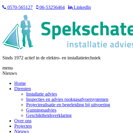
0570-565127
06-53256464
LinkedIn
Sinds 1972 actief in de elektro- en installatietechniek
menu
Nieuws
Home
Diensten
Installatie advies
Inspecties en advies rookgasafvoersystemen
Projectrealisatie en begeleiding bij uitvoering
Gunningsadvies
Geschiktheidsverklaring
Over ons
Projecten
Nieuws